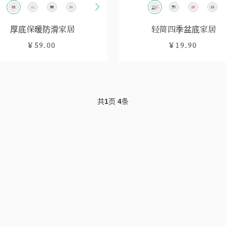
厚底保暖防滑家居
轻简四季盆底家居
￥59.00
￥19.90
共
1
页
4
条