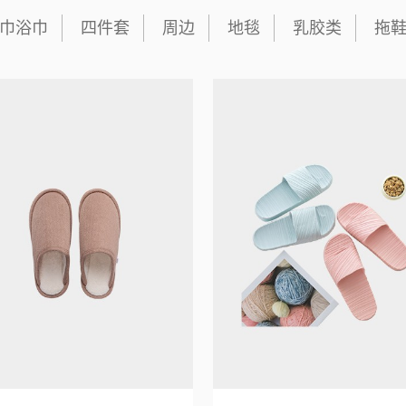
巾浴巾
四件套
周边
地毯
乳胶类
拖