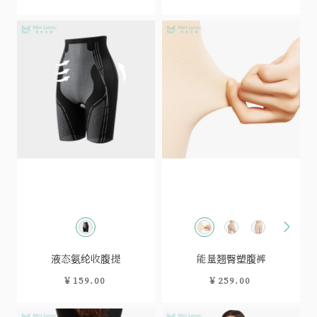
液态氨纶收腹提
能量翘臀塑腹裤
￥159.00
￥259.00