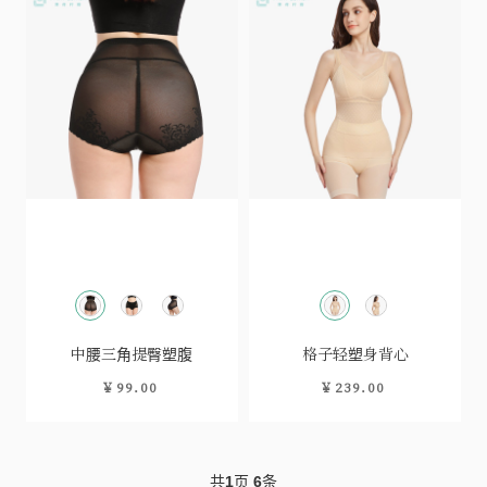
中腰三角提臀塑腹
格子轻塑身背心
￥99.00
￥239.00
共
1
页
6
条